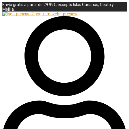
Envío gratis a partir de 29.99€, excepto Islas Canarias, Ceuta y
Melilla.