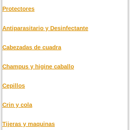
Protectores
Antiparasitario y Desinfectante
Cabezadas de cuadra
Champus y higine caballo
Cepillos
Crin y cola
Tijeras y maquinas