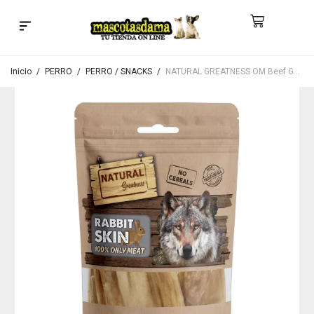
Búsqueda de productos
Inicio
/
PERRO
/
PERRO / SNACKS
/
NATURAL GREATNESS OM Beef Gullet Stick 70 g