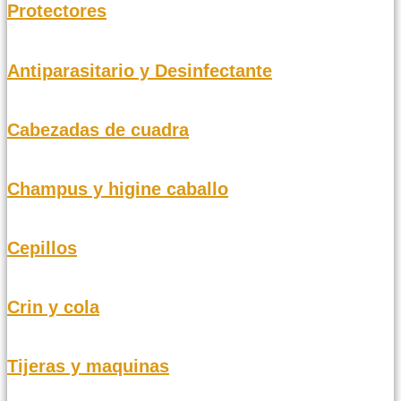
Protectores
Antiparasitario y Desinfectante
Cabezadas de cuadra
Champus y higine caballo
Cepillos
Crin y cola
Tijeras y maquinas