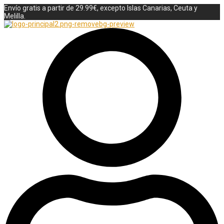
Envío gratis a partir de 29.99€, excepto Islas Canarias, Ceuta y
Melilla.