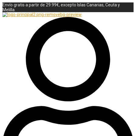
Envío gratis a partir de 29.99€, excepto Islas Canarias, Ceuta y
Melilla.