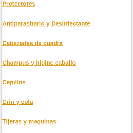
Protectores
Antiparasitario y Desinfectante
Cabezadas de cuadra
Champus y higine caballo
Cepillos
Crin y cola
Tijeras y maquinas