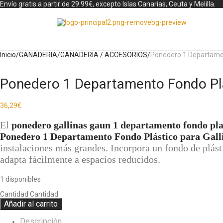
Envío gratis a partir de 29.99€, excepto Islas Canarias, Ceuta y Melilla.
Inicio
/
GANADERIA
/
GANADERIA / ACCESORIOS
/
Ponedero 1 Departamen
Ponedero 1 Departamento Fondo Plá
36,29
€
El
ponedero gallinas gaun 1 departamento fondo pla
Ponedero 1 Departamento Fondo Plástico para Gal
instalaciones más grandes. Incorpora un fondo de plást
adapta fácilmente a espacios reducidos.
1 disponibles
Cantidad
Cantidad
Añadir al carrito
Descripción