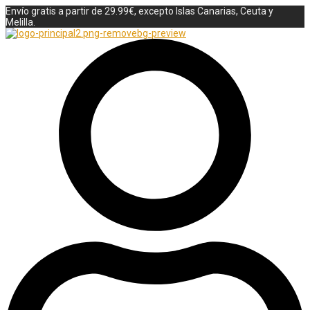
Envío gratis a partir de 29.99€, excepto Islas Canarias, Ceuta y
Melilla.