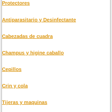
Protectores
Antiparasitario y Desinfectante
Cabezadas de cuadra
Champus y higine caballo
Cepillos
Crin y cola
Tijeras y maquinas