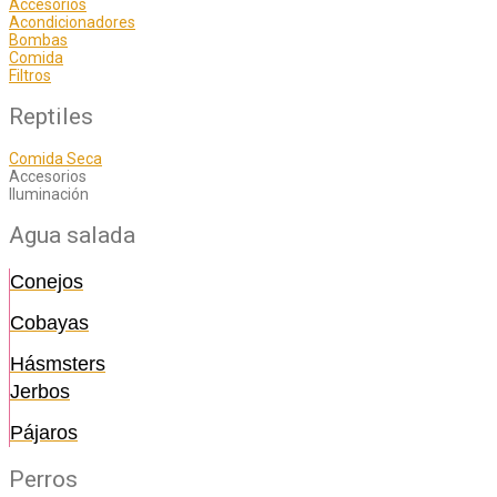
Accesorios
Acondicionadores
Bombas
Comida
Filtros
Reptiles
Comida Seca
Accesorios
Iluminación
Agua salada
Conejos
Cobayas
Hásmsters
Jerbos
Pájaros
Perros