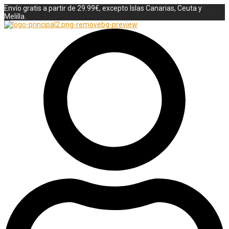
Envío gratis a partir de 29.99€, excepto Islas Canarias, Ceuta y
Melilla.