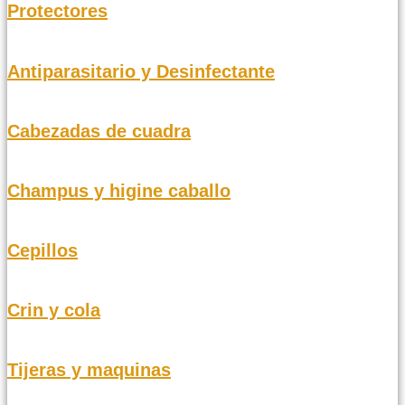
Protectores
Antiparasitario y Desinfectante
Cabezadas de cuadra
Champus y higine caballo
Cepillos
Crin y cola
Tijeras y maquinas