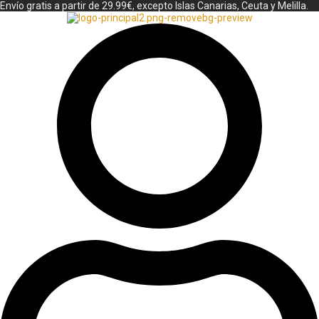
Envío gratis a partir de 29.99€, excepto Islas Canarias, Ceuta y Melilla.