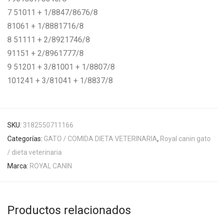
7 51011 + 1/8847/8676/8
81061 + 1/8881716/8
8 51111 + 2/8921746/8
91151 + 2/8961777/8
9 51201 + 3/81001 + 1/8807/8
101241 + 3/81041 + 1/8837/8
SKU:
3182550711166
Categorías:
GATO / COMIDA DIETA VETERINARIA
,
Royal canin gato
/ dieta veterinaria
Marca:
ROYAL CANIN
Productos relacionados