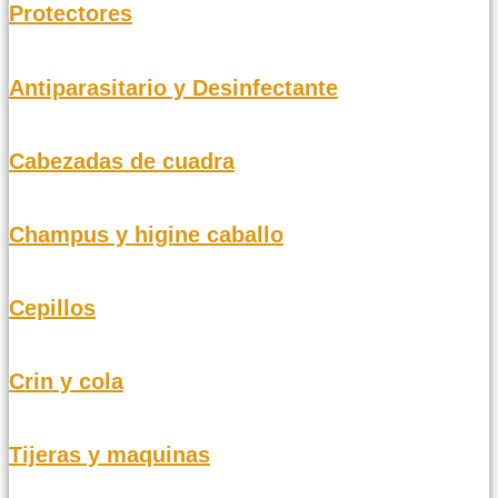
Protectores
Antiparasitario y Desinfectante
Cabezadas de cuadra
Champus y higine caballo
Cepillos
Crin y cola
Tijeras y maquinas