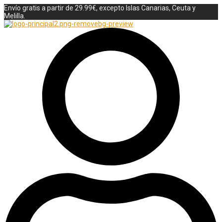
Envío gratis a partir de 29.99€, excepto Islas Canarias, Ceuta y
Melilla.