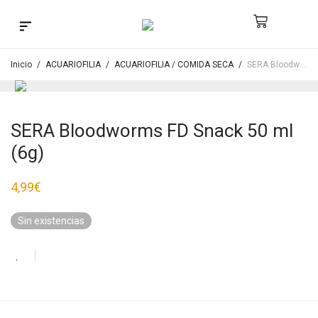
Búsqueda de productos
Inicio
/
ACUARIOFILIA
/
ACUARIOFILIA / COMIDA SECA
/
SERA Bloodworms FD Snack 50 ml (6g)
SERA Bloodworms FD Snack 50 ml
(6g)
4,99
€
Sin existencias