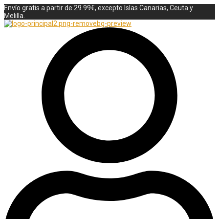
Envío gratis a partir de 29.99€, excepto Islas Canarias, Ceuta y
Melilla.