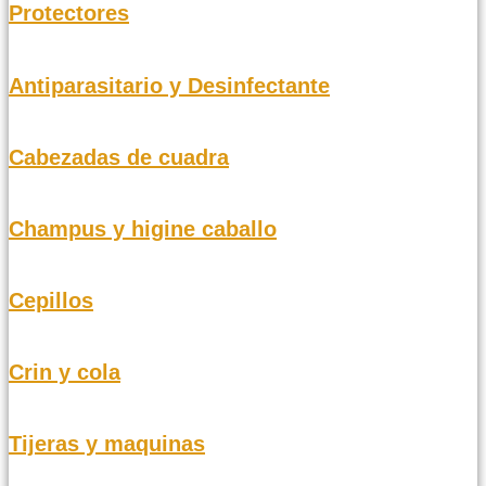
Protectores
Antiparasitario y Desinfectante
Cabezadas de cuadra
Champus y higine caballo
Cepillos
Crin y cola
Tijeras y maquinas