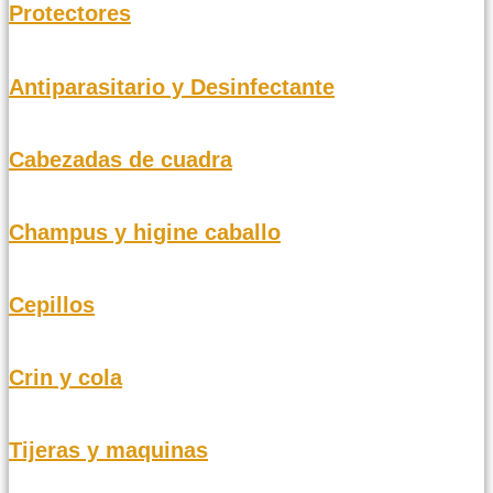
Protectores
Antiparasitario y Desinfectante
Cabezadas de cuadra
Champus y higine caballo
Cepillos
Crin y cola
Tijeras y maquinas