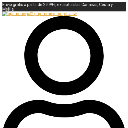
Envío gratis a partir de 29.99€, excepto Islas Canarias, Ceuta y
Melilla.