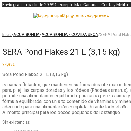
Envío gratis a partir de 29.99€, excepto Islas Canarias, Ceuta y Melilla.
Inicio
/
ACUARIOFILIA
/
ACUARIOFILIA / COMIDA SECA
/
SERA Pond Flakes
SERA Pond Flakes 21 L (3,15 kg)
34,99
€
Sera Pond Flakes 21 L (3,15 kg)
escamas flotantes, que mantienen su forma durante mucho ti
para, p. ej. las carpas doradas y los ródeos (Rhodeus amarus),
permite una alimentación equilibrada, para unos peces sanos y
fórmula equilibrada, con un alto contenido de vitaminas y miner
adecuado para una alimentación completa durante todo el año
Alimento principal para los peces pequeños del estanque
Sin existencias