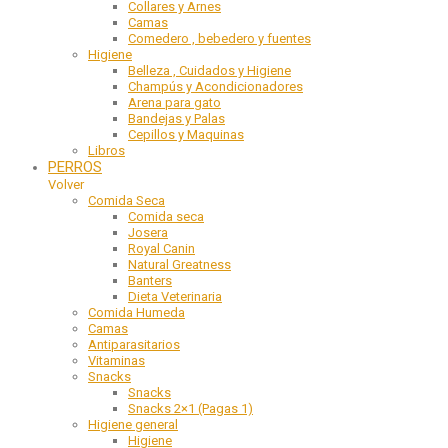
Collares y Arnes
Camas
Comedero , bebedero y fuentes
Higiene
Belleza , Cuidados y Higiene
Champús y Acondicionadores
Arena para gato
Bandejas y Palas
Cepillos y Maquinas
Libros
PERROS
Volver
Comida Seca
Comida seca
Josera
Royal Canin
Natural Greatness
Banters
Dieta Veterinaria
Comida Humeda
Camas
Antiparasitarios
Vitaminas
Snacks
Snacks
Snacks 2×1 (Pagas 1)
Higiene general
Higiene