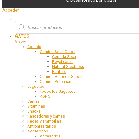
© Desarrollado por Obizel
Acceder
GATOS
Volver
Comida
Comida Seca Gatos
Comida Seca
Royal canin
Natural Greatness
Banters
Comida Húmeda Gatos
Comida Veterinaria
Juguetes
Todos los Juguetes
KONG
Camas
Vitaminas
Snacks
Rascadores y camas
Redes y Trampillas
Antiparasitarios
Accesorios
Accesorios