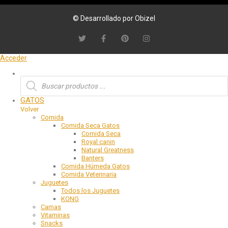
© Desarrollado por Obizel
Acceder
GATOS
Volver
Comida
Comida Seca Gatos
Comida Seca
Royal canin
Natural Greatness
Banters
Comida Húmeda Gatos
Comida Veterinaria
Juguetes
Todos los Juguetes
KONG
Camas
Vitaminas
Snacks