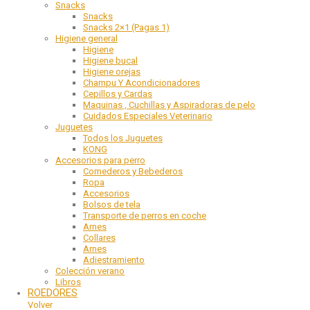
Snacks
Snacks
Snacks 2×1 (Pagas 1)
Higiene general
Higiene
Higiene bucal
Higiene orejas
Champu Y Acondicionadores
Cepillos y Cardas
Maquinas , Cuchillas y Aspiradoras de pelo
Cuidados Especiales Veterinario
Juguetes
Todos los Juguetes
KONG
Accesorios para perro
Comederos y Bebederos
Ropa
Accesorios
Bolsos de tela
Transporte de perros en coche
Arnes
Collares
Arnes
Adiestramiento
Colección verano
Libros
ROEDORES
Volver