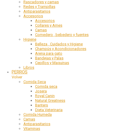
Rascadores y camas
Redes y Trampillas
Antiparasitarios
Accesorios
Accesorios
Collares y Arnes
Camas
Comedero , bebedero y fuentes
Higiene
Belleza , Cuidados y Higiene
Champús y Acondicionadores
Arena para gato
Bandejas y Palas
Cepillos y Maquinas
Libros
PERROS
Volver
Comida Seca
Comida seca
Josera
Royal Canin
Natural Greatness
Banters
Dieta Veterinaria
Comida Humeda
Camas
Antiparasitarios
Vitaminas