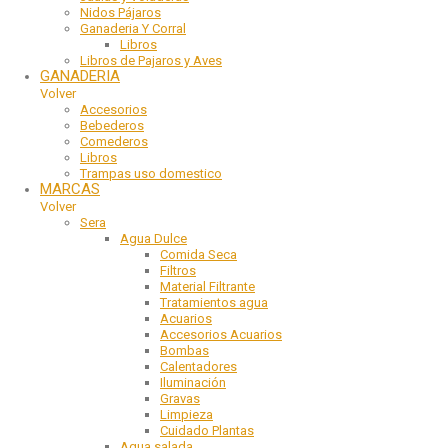
Nidos Pájaros
Ganaderia Y Corral
Libros
Libros de Pajaros y Aves
GANADERIA
Volver
Accesorios
Bebederos
Comederos
Libros
Trampas uso domestico
MARCAS
Volver
Sera
Agua Dulce
Comida Seca
Filtros
Material Filtrante
Tratamientos agua
Acuarios
Accesorios Acuarios
Bombas
Calentadores
Iluminación
Gravas
Limpieza
Cuidado Plantas
Agua salada