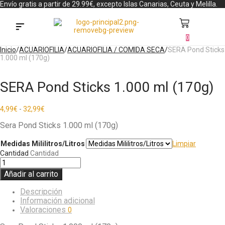
Envío gratis a partir de 29.99€, excepto Islas Canarias, Ceuta y Melilla.
0
Búsqueda de productos
Inicio
/
ACUARIOFILIA
/
ACUARIOFILIA / COMIDA SECA
/
SERA Pond Sticks
1.000 ml (170g)
SERA Pond Sticks 1.000 ml (170g)
4,99
€
-
32,99
€
Sera Pond Sticks 1.000 ml (170g)
Medidas Mililitros/Litros
Limpiar
Cantidad
Cantidad
Añadir al carrito
Descripción
Información adicional
Valoraciones
0