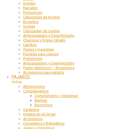
Snacks
Ramales
Protectores
Cabezadas de montar
Bocados
Gomas
Cabezadas de cuadra
Antiparasitario y Desinfectante
Champus y higine caballo
Cepillos
Tijeras y maquinas
Pomada para cascos
Protectores
Antiparasitario y Desinfectante
Pastor electricos – Accesorios
Accesorios para establo
PAJAROS
Volver
Alimentacion
Complementos
Complemento y Vitaminas
Barritas
Bizcochos
Cuidados
Higiene en el Hogar
Accesorios
Comederos y Bebederos
Jaulas y Voladeras