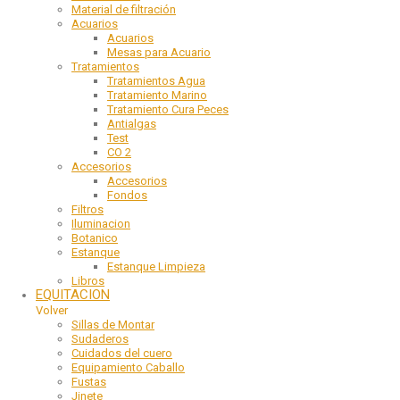
Material de filtración
Acuarios
Acuarios
Mesas para Acuario
Tratamientos
Tratamientos Agua
Tratamiento Marino
Tratamiento Cura Peces
Antialgas
Test
CO 2
Accesorios
Accesorios
Fondos
Filtros
Iluminacion
Botanico
Estanque
Estanque Limpieza
Libros
EQUITACION
Volver
Sillas de Montar
Sudaderos
Cuidados del cuero
Equipamiento Caballo
Fustas
Jinete