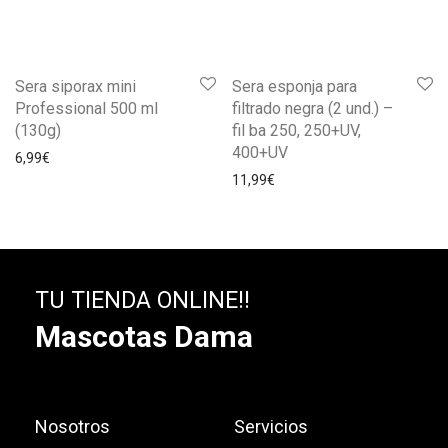
Sera siporax mini
Sera esponja para
Professional 500 ml
filtrado negra (2 und.) –
(130g)
fil ba 250, 250+UV,
400+UV
6,99
€
11,99
€
TU TIENDA ONLINE!!
Mascotas Dama
Nosotros
Servicios