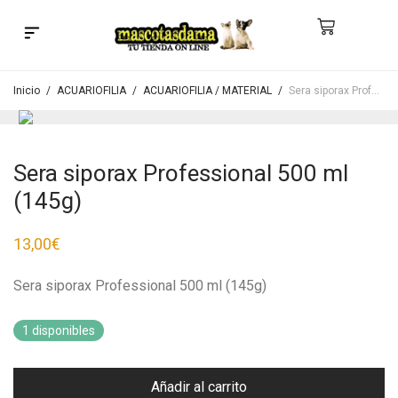
Búsqueda de productos
Inicio
/
ACUARIOFILIA
/
ACUARIOFILIA / MATERIAL
/
Sera siporax Professional 500 ml (145g)
Sera siporax Professional 500 ml
(145g)
13,00
€
Sera siporax Professional 500 ml (145g)
1 disponibles
Añadir al carrito