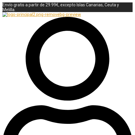
Envío gratis a partir de 29.99€, excepto Islas Canarias, Ceuta y
Melilla.