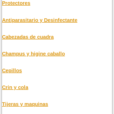
Protectores
Antiparasitario y Desinfectante
Cabezadas de cuadra
Champus y higine caballo
Cepillos
Crin y cola
Tijeras y maquinas