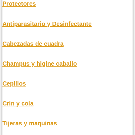
Protectores
Antiparasitario y Desinfectante
Cabezadas de cuadra
Champus y higine caballo
Cepillos
Crin y cola
Tijeras y maquinas