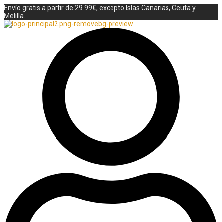
Envío gratis a partir de 29.99€, excepto Islas Canarias, Ceuta y
Melilla.