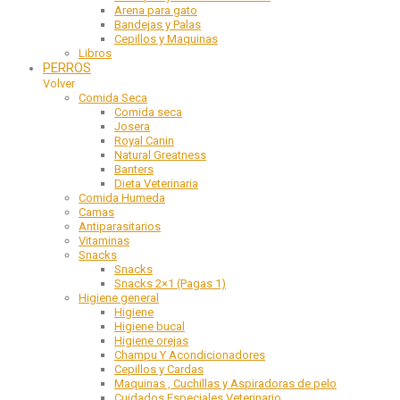
Arena para gato
Bandejas y Palas
Cepillos y Maquinas
Libros
PERROS
Volver
Comida Seca
Comida seca
Josera
Royal Canin
Natural Greatness
Banters
Dieta Veterinaria
Comida Humeda
Camas
Antiparasitarios
Vitaminas
Snacks
Snacks
Snacks 2×1 (Pagas 1)
Higiene general
Higiene
Higiene bucal
Higiene orejas
Champu Y Acondicionadores
Cepillos y Cardas
Maquinas , Cuchillas y Aspiradoras de pelo
Cuidados Especiales Veterinario