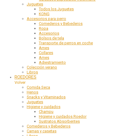
Juguetes
Todos los Juguetes
KONG
Accesorios para perro
Comederos y Bebederos
Ropa
Accesorios
Bolsos de tela
Transporte de perros en coche
Arnes
Collares
Arnes
Adiestramiento
Colección verano
Libros
ROEDORES
Volver
Comida Seca
Henos
Snacks y Vitaminados
Juguetes
Higiene y cuidados
Champu
Higiene y cuidados Roedor
Sustratos Absorbentes
Comederos y Bebederos
Camas y casetas
Libros