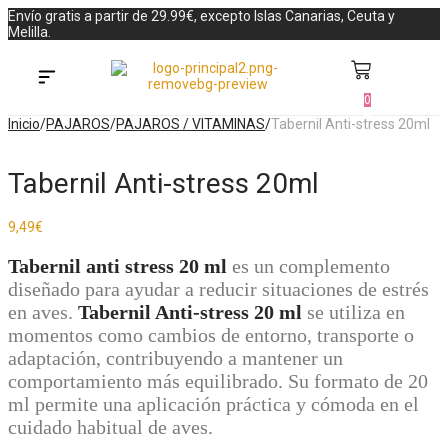
Envío gratis a partir de 29.99€, excepto Islas Canarias, Ceuta y
Melilla.
0
Búsqueda de productos
Inicio
/
PAJAROS
/
PAJAROS / VITAMINAS
/
Tabernil Anti-stress 20ml
Tabernil Anti-stress 20ml
9,49
€
Tabernil anti stress 20 ml
es un complemento
diseñado para ayudar a reducir situaciones de estrés
en aves.
Tabernil Anti-stress 20 ml
se utiliza en
momentos como cambios de entorno, transporte o
adaptación, contribuyendo a mantener un
comportamiento más equilibrado. Su formato de 20
ml permite una aplicación práctica y cómoda en el
cuidado habitual de aves.