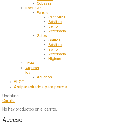
Cobayas
Royal Canin
Perros
Cachorros
Adultos
Senior
Veterinaria
Gatos
Gatitos
Adultos
Sénior
Veterinaria
Higiene
Trixie
Arquivet
Ica
Acuarios
BLOG
Antiparasitarios para perros
Updating
…
Carrito
No hay productos en el carrito.
Acceso