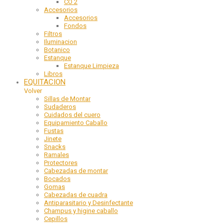
CO 2
Accesorios
Accesorios
Fondos
Filtros
Iluminacion
Botanico
Estanque
Estanque Limpieza
Libros
EQUITACION
Volver
Sillas de Montar
Sudaderos
Cuidados del cuero
Equipamiento Caballo
Fustas
Jinete
Snacks
Ramales
Protectores
Cabezadas de montar
Bocados
Gomas
Cabezadas de cuadra
Antiparasitario y Desinfectante
Champus y higine caballo
Cepillos