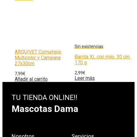
ARQUIVET Comumpio
Barrita XL con mijo. 30 cm.
Multicolor y Campana
170 g
27x30cm
2,99
€
7,99
€
Leer más
Añadir al carrito
TU TIENDA ONLINE!!
Mascotas Dama
Nosotros
Servicios