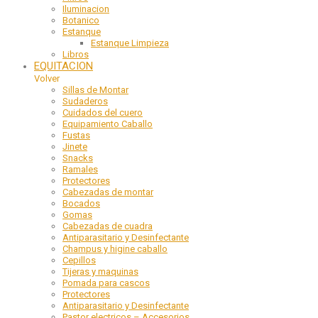
Iluminacion
Botanico
Estanque
Estanque Limpieza
Libros
EQUITACION
Volver
Sillas de Montar
Sudaderos
Cuidados del cuero
Equipamiento Caballo
Fustas
Jinete
Snacks
Ramales
Protectores
Cabezadas de montar
Bocados
Gomas
Cabezadas de cuadra
Antiparasitario y Desinfectante
Champus y higine caballo
Cepillos
Tijeras y maquinas
Pomada para cascos
Protectores
Antiparasitario y Desinfectante
Pastor electricos – Accesorios