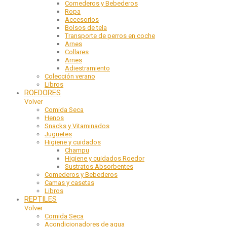
Comederos y Bebederos
Ropa
Accesorios
Bolsos de tela
Transporte de perros en coche
Arnes
Collares
Arnes
Adiestramiento
Colección verano
Libros
ROEDORES
Volver
Comida Seca
Henos
Snacks y Vitaminados
Juguetes
Higiene y cuidados
Champu
Higiene y cuidados Roedor
Sustratos Absorbentes
Comederos y Bebederos
Camas y casetas
Libros
REPTILES
Volver
Comida Seca
Acondicionadores de agua