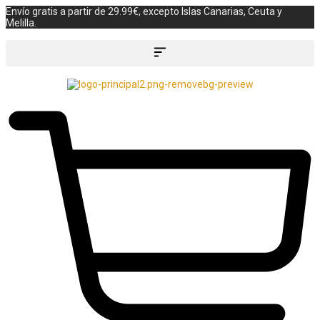
Envío gratis a partir de 29.99€, excepto Islas Canarias, Ceuta y
Melilla.
Búsqueda de productos