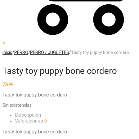
0
Inicio
/
PERRO
/
PERRO / JUGUETES
/
Tasty toy puppy bone cordero
Tasty toy puppy bone cordero
7,99
€
Tasty toy puppy bone cordero
Sin existencias
Descripción
Valoraciones
0
Tasty toy puppy bone cordero