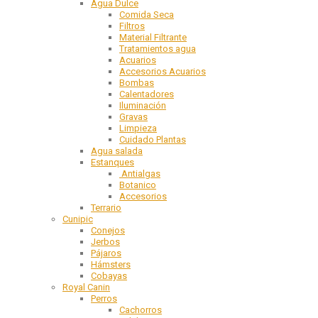
Agua Dulce
Comida Seca
Filtros
Material Filtrante
Tratamientos agua
Acuarios
Accesorios Acuarios
Bombas
Calentadores
Iluminación
Gravas
Limpieza
Cuidado Plantas
Agua salada
Estanques
Antialgas
Botanico
Accesorios
Terrario
Cunipic
Conejos
Jerbos
Pájaros
Hámsters
Cobayas
Royal Canin
Perros
Cachorros