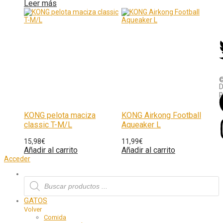
Leer más
D
p
O
KONG pelota maciza
KONG Airkong Football
classic T-M/L
Aqueaker L
15,98
€
11,99
€
Añadir al carrito
Añadir al carrito
Acceder
GATOS
Volver
Comida