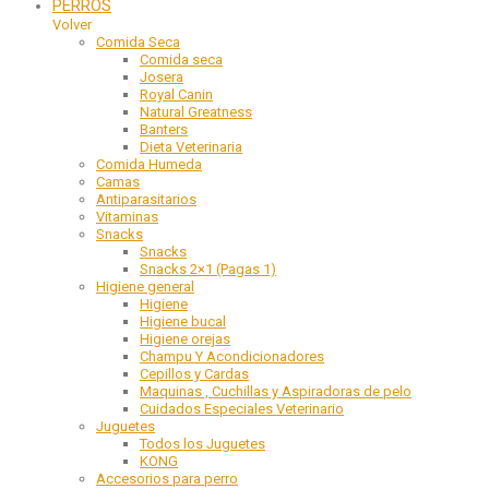
PERROS
Volver
Comida Seca
Comida seca
Josera
Royal Canin
Natural Greatness
Banters
Dieta Veterinaria
Comida Humeda
Camas
Antiparasitarios
Vitaminas
Snacks
Snacks
Snacks 2×1 (Pagas 1)
Higiene general
Higiene
Higiene bucal
Higiene orejas
Champu Y Acondicionadores
Cepillos y Cardas
Maquinas , Cuchillas y Aspiradoras de pelo
Cuidados Especiales Veterinario
Juguetes
Todos los Juguetes
KONG
Accesorios para perro