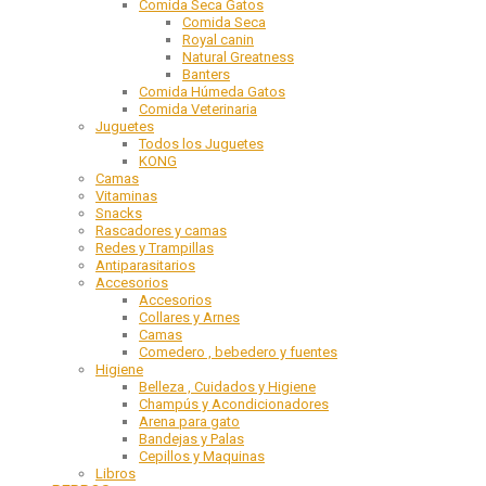
Comida Seca Gatos
Comida Seca
Royal canin
Natural Greatness
Banters
Comida Húmeda Gatos
Comida Veterinaria
Juguetes
Todos los Juguetes
KONG
Camas
Vitaminas
Snacks
Rascadores y camas
Redes y Trampillas
Antiparasitarios
Accesorios
Accesorios
Collares y Arnes
Camas
Comedero , bebedero y fuentes
Higiene
Belleza , Cuidados y Higiene
Champús y Acondicionadores
Arena para gato
Bandejas y Palas
Cepillos y Maquinas
Libros