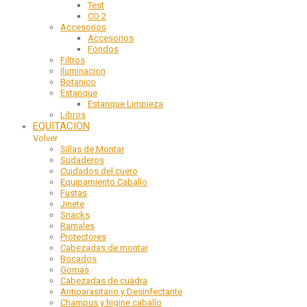
Test
CO 2
Accesorios
Accesorios
Fondos
Filtros
Iluminacion
Botanico
Estanque
Estanque Limpieza
Libros
EQUITACION
Volver
Sillas de Montar
Sudaderos
Cuidados del cuero
Equipamiento Caballo
Fustas
Jinete
Snacks
Ramales
Protectores
Cabezadas de montar
Bocados
Gomas
Cabezadas de cuadra
Antiparasitario y Desinfectante
Champus y higine caballo