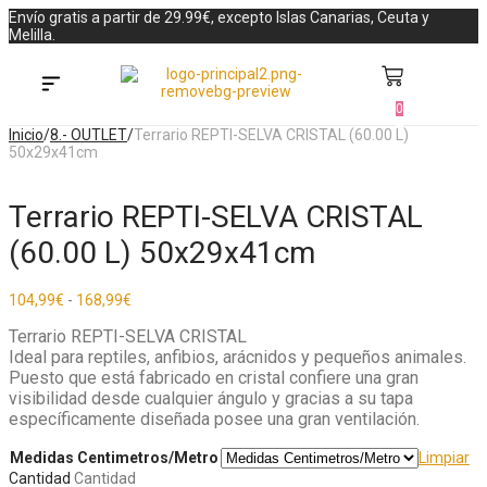
Envío gratis a partir de 29.99€, excepto Islas Canarias, Ceuta y
Melilla.
0
Búsqueda de productos
Inicio
/
8.- OUTLET
/
Terrario REPTI-SELVA CRISTAL (60.00 L)
50x29x41cm
Terrario REPTI-SELVA CRISTAL
(60.00 L) 50x29x41cm
104,99
€
-
168,99
€
Terrario REPTI-SELVA CRISTAL
Ideal para reptiles, anfibios, arácnidos y pequeños animales.
Puesto que está fabricado en cristal confiere una gran
visibilidad desde cualquier ángulo y gracias a su tapa
específicamente diseñada posee una gran ventilación.
Medidas Centimetros/Metro
Limpiar
Cantidad
Cantidad