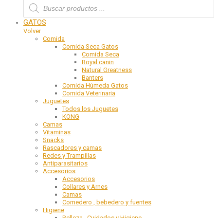
GATOS
Volver
Comida
Comida Seca Gatos
Comida Seca
Royal canin
Natural Greatness
Banters
Comida Húmeda Gatos
Comida Veterinaria
Juguetes
Todos los Juguetes
KONG
Camas
Vitaminas
Snacks
Rascadores y camas
Redes y Trampillas
Antiparasitarios
Accesorios
Accesorios
Collares y Arnes
Camas
Comedero , bebedero y fuentes
Higiene
Belleza , Cuidados y Higiene