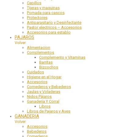
Cepillos
Tijeras y maquinas
Pomada para cascos
Protectores
Antiparasitario y Desinfectante
Pastor electricos – Accesorios
Accesorios para establo
PAJAROS
Volver
Alimentacion
Complementos
Complemento y Vitaminas
Barritas
Bizcochos
Cuidados
Higiene en el Hogar
Accesorios
Comederos y Bebederos
Jaulas y Voladeras
Nidos Pájaros
Ganaderia Y Corral
Libros
Libros de Pajaros y Aves
GANADERIA
Volver
Accesorios
Bebederos
Comederos