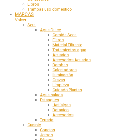
Libros
Trampas uso domestico
MARCAS
Volver
Sera
Agua Dulce
Comida Seca
Filtros
Material Filtrante
Tratamientos agua
Acuarios
Accesorios Acuarios
Bombas
Calentadores
Iluminación
Gravas
Limpieza
Cuidado Plantas
Agua salada
Estanques
Antialgas
Botanico
Accesorios
Terrario
Cunipic
Conejos
Jerbos
Pájaros