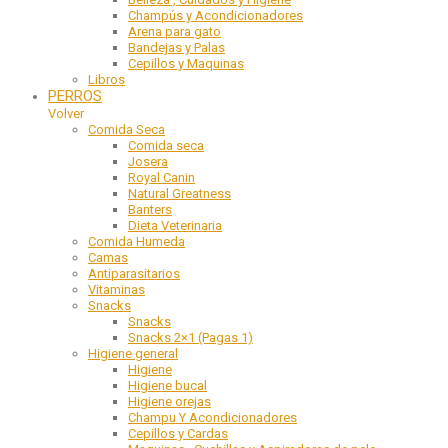
Champús y Acondicionadores
Arena para gato
Bandejas y Palas
Cepillos y Maquinas
Libros
PERROS
Volver
Comida Seca
Comida seca
Josera
Royal Canin
Natural Greatness
Banters
Dieta Veterinaria
Comida Humeda
Camas
Antiparasitarios
Vitaminas
Snacks
Snacks
Snacks 2×1 (Pagas 1)
Higiene general
Higiene
Higiene bucal
Higiene orejas
Champu Y Acondicionadores
Cepillos y Cardas