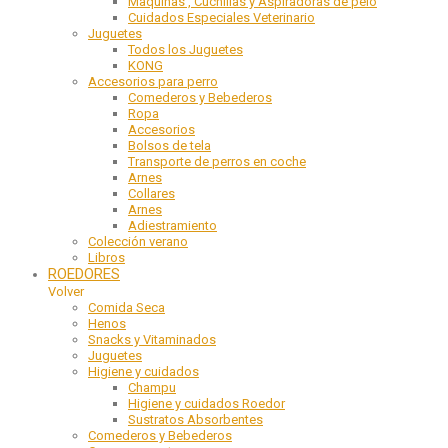
Maquinas , Cuchillas y Aspiradoras de pelo
Cuidados Especiales Veterinario
Juguetes
Todos los Juguetes
KONG
Accesorios para perro
Comederos y Bebederos
Ropa
Accesorios
Bolsos de tela
Transporte de perros en coche
Arnes
Collares
Arnes
Adiestramiento
Colección verano
Libros
ROEDORES
Volver
Comida Seca
Henos
Snacks y Vitaminados
Juguetes
Higiene y cuidados
Champu
Higiene y cuidados Roedor
Sustratos Absorbentes
Comederos y Bebederos