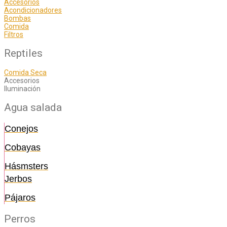
Accesorios
Acondicionadores
Bombas
Comida
Filtros
Reptiles
Comida Seca
Accesorios
Iluminación
Agua salada
Conejos
Cobayas
Hásmsters
Jerbos
Pájaros
Perros