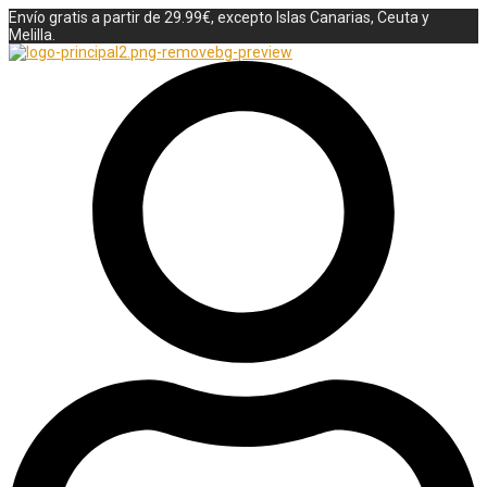
Envío gratis a partir de 29.99€, excepto Islas Canarias, Ceuta y
Melilla.