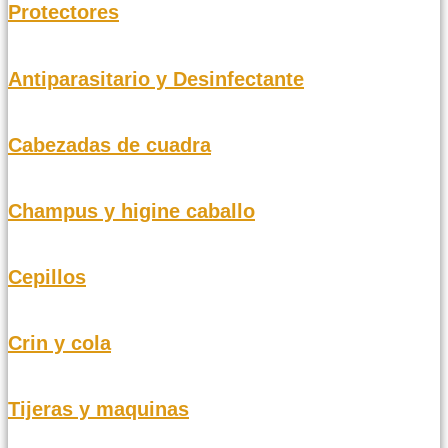
Protectores
Antiparasitario y Desinfectante
Cabezadas de cuadra
Champus y higine caballo
Cepillos
Crin y cola
Tijeras y maquinas