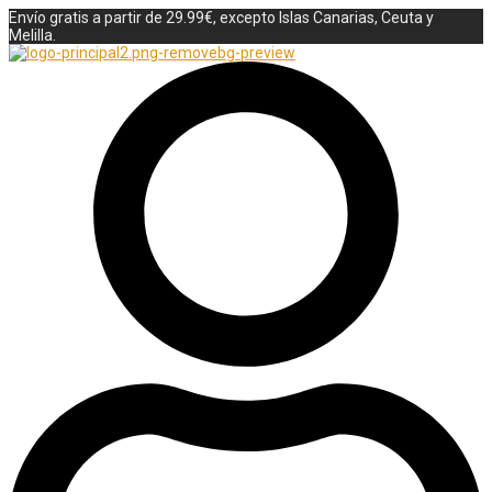
Envío gratis a partir de 29.99€, excepto Islas Canarias, Ceuta y
Melilla.