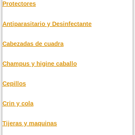
Protectores
Antiparasitario y Desinfectante
Cabezadas de cuadra
Champus y higine caballo
Cepillos
Crin y cola
Tijeras y maquinas