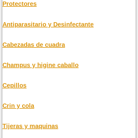
Protectores
Antiparasitario y Desinfectante
Cabezadas de cuadra
Champus y higine caballo
Cepillos
Crin y cola
Tijeras y maquinas