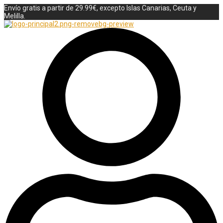
Envío gratis a partir de 29.99€, excepto Islas Canarias, Ceuta y
Melilla.