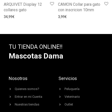
ARQUIVET Display 12
CAMON Collar para gato
collares gato
con inscricion 10mm
34,99
€
3,99
€
TU TIENDA ONLINE!!
Mascotas Dama
Nosotros
Servicios
Quienes somos?
Peluquería
Entrar en mi Cuenta
Veterinario
Nuestras tiendas
Outlet