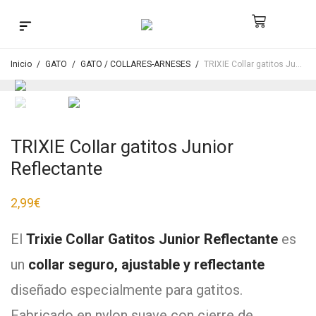
Búsqueda de productos
Inicio
/
GATO
/
GATO / COLLARES-ARNESES
/
TRIXIE Collar gatitos Junior Reflectante
TRIXIE Collar gatitos Junior
Reflectante
2,99
€
El
Trixie Collar Gatitos Junior Reflectante
es
un
collar seguro, ajustable y reflectante
diseñado especialmente para gatitos.
Fabricado en nylon suave con cierre de