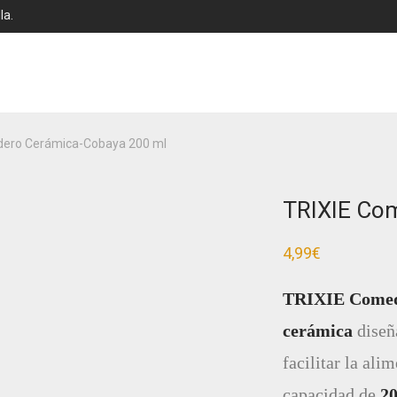
la.
dero Cerámica-Cobaya 200 ml
TRIXIE Co
4,99
€
TRIXIE Comed
cerámica
diseñ
facilitar la al
capacidad de
2