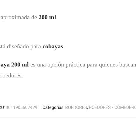
d aproximada de
200 ml
.
stá diseñado para
cobayas
.
aya 200 ml
es una opción práctica para quienes buscan
roedores.
KU:
4011905607429
Categorías:
ROEDORES
,
ROEDORES / COMEDER