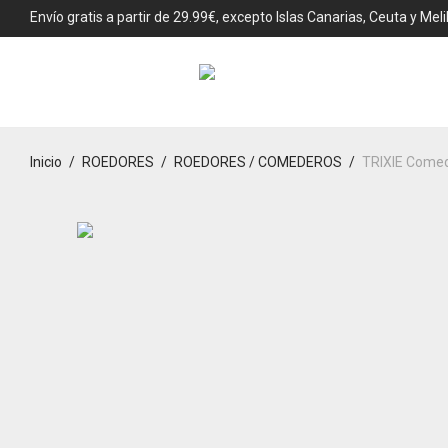
Envío gratis a partir de 29.99€, excepto Islas Canarias, Ceuta y Melil
Inicio
/
ROEDORES
/
ROEDORES / COMEDEROS
/
TRIXIE Come