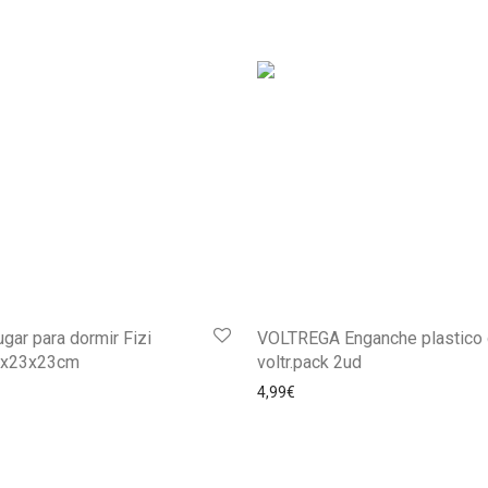
ar para dormir Fizi
VOLTREGA Enganche plastico 
23x23x23cm
voltr.pack 2ud
4,99
€