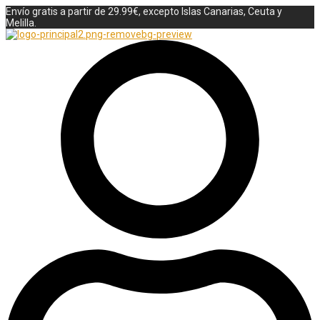
Envío gratis a partir de 29.99€, excepto Islas Canarias, Ceuta y
Melilla.