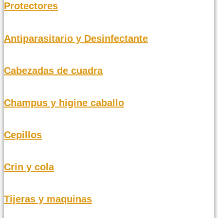
Protectores
Antiparasitario y Desinfectante
Cabezadas de cuadra
Champus y higine caballo
Cepillos
Crin y cola
Tijeras y maquinas