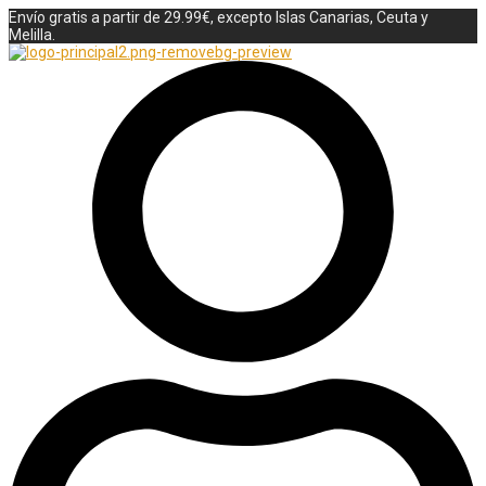
Envío gratis a partir de 29.99€, excepto Islas Canarias, Ceuta y
Melilla.