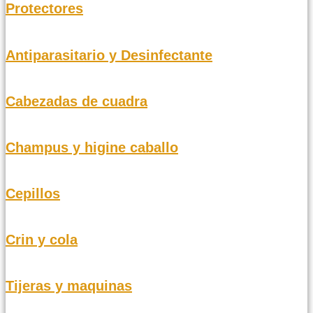
Protectores
Antiparasitario y Desinfectante
Cabezadas de cuadra
Champus y higine caballo
Cepillos
Crin y cola
Tijeras y maquinas