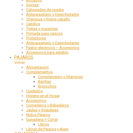
Bocados
Gomas
Cabezadas de cuadra
Antiparasitario y Desinfectante
Champus y higine caballo
Cepillos
Tijeras y maquinas
Pomada para cascos
Protectores
Antiparasitario y Desinfectante
Pastor electricos – Accesorios
Accesorios para establo
PAJAROS
Volver
Alimentacion
Complementos
Complemento y Vitaminas
Barritas
Bizcochos
Cuidados
Higiene en el Hogar
Accesorios
Comederos y Bebederos
Jaulas y Voladeras
Nidos Pájaros
Ganaderia Y Corral
Libros
Libros de Pajaros y Aves