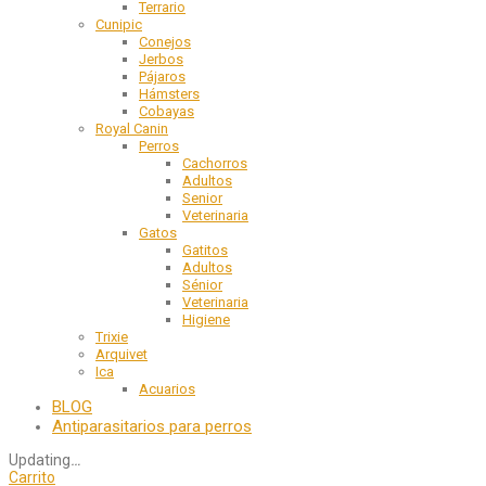
Terrario
Cunipic
Conejos
Jerbos
Pájaros
Hámsters
Cobayas
Royal Canin
Perros
Cachorros
Adultos
Senior
Veterinaria
Gatos
Gatitos
Adultos
Sénior
Veterinaria
Higiene
Trixie
Arquivet
Ica
Acuarios
BLOG
Antiparasitarios para perros
Updating
…
Carrito