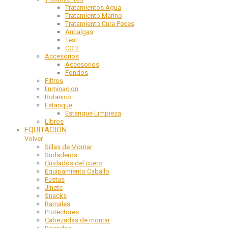
Tratamientos Agua
Tratamiento Marino
Tratamiento Cura Peces
Antialgas
Test
CO 2
Accesorios
Accesorios
Fondos
Filtros
Iluminacion
Botanico
Estanque
Estanque Limpieza
Libros
EQUITACION
Volver
Sillas de Montar
Sudaderos
Cuidados del cuero
Equipamiento Caballo
Fustas
Jinete
Snacks
Ramales
Protectores
Cabezadas de montar