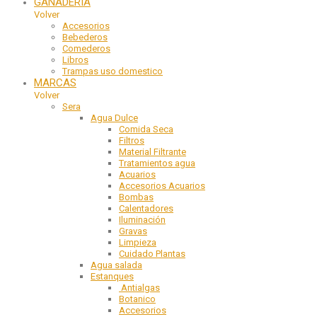
GANADERIA
Volver
Accesorios
Bebederos
Comederos
Libros
Trampas uso domestico
MARCAS
Volver
Sera
Agua Dulce
Comida Seca
Filtros
Material Filtrante
Tratamientos agua
Acuarios
Accesorios Acuarios
Bombas
Calentadores
Iluminación
Gravas
Limpieza
Cuidado Plantas
Agua salada
Estanques
Antialgas
Botanico
Accesorios