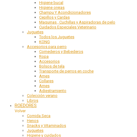
Higiene bucal
Higiene orejas
Champu Y Acondicionadores
Cepillos y Cardas
Maquinas , Cuchillas y Aspiradoras de pelo
Cuidados Especiales Veterinario
Juguetes
Todos los Juguetes
KONG
Accesorios para perro
Comederos y Bebederos
Ropa
Accesorios
Bolsos de tela
Transporte de perros en coche
Arnes
Collares
Arnes
Adiestramiento
Colección verano
Libros
ROEDORES
Volver
Comida Seca
Henos
Snacks y Vitaminados
Juguetes
Higiene y cuidados