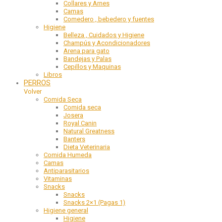
Collares y Arnes
Camas
Comedero , bebedero y fuentes
Higiene
Belleza , Cuidados y Higiene
Champús y Acondicionadores
Arena para gato
Bandejas y Palas
Cepillos y Maquinas
Libros
PERROS
Volver
Comida Seca
Comida seca
Josera
Royal Canin
Natural Greatness
Banters
Dieta Veterinaria
Comida Humeda
Camas
Antiparasitarios
Vitaminas
Snacks
Snacks
Snacks 2×1 (Pagas 1)
Higiene general
Higiene