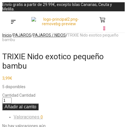
Envío gratis a partir de 29.99€, excepto Islas Canarias, Ceuta y
Melilla.
0
Búsqueda de productos
Inicio
/
PAJAROS
/
PAJAROS / NIDOS
/
TRIXIE Nido exotico pequeño
bambu
TRIXIE Nido exotico pequeño
bambu
3,99
€
5 disponibles
Cantidad
Cantidad
Añadir al carrito
Valoraciones
0
No hay valoraciones aún.