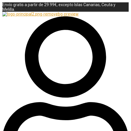
Envío gratis a partir de 29.99€, excepto Islas Canarias, Ceuta y
Melilla.