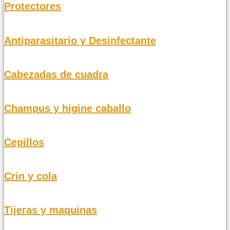
Protectores
Antiparasitario y Desinfectante
Cabezadas de cuadra
Champus y higine caballo
Cepillos
Crin y cola
Tijeras y maquinas