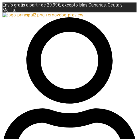
Envío gratis a partir de 29.99€, excepto Islas Canarias, Ceuta y
Melilla.