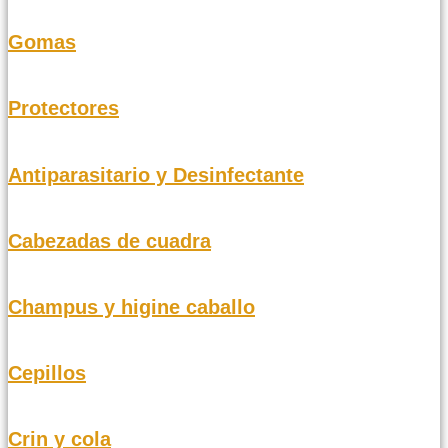
Gomas
Protectores
Antiparasitario y Desinfectante
Cabezadas de cuadra
Champus y higine caballo
Cepillos
Crin y cola