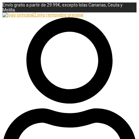
Envío gratis a partir de 29.99€, excepto Islas Canarias, Ceuta y
Melilla.