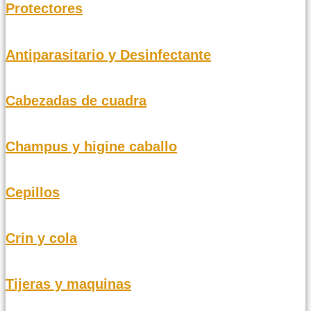
Protectores
Antiparasitario y Desinfectante
Cabezadas de cuadra
Champus y higine caballo
Cepillos
Crin y cola
Tijeras y maquinas