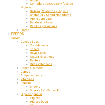
Comedero , bebedero y fuentes
Higiene
Belleza , Cuidados y Higiene
Champús y Acondicionadores
Arena para gato
Bandejas y Palas
Cepillos y Maquinas
Libros
PERROS
Volver
Comida Seca
Comida seca
Josera
Royal Canin
Natural Greatness
Banters
Dieta Veterinaria
Comida Humeda
Camas
Antiparasitarios
Vitaminas
Snacks
Snacks
Snacks 2×1 (Pagas 1)
Higiene general
Higiene
Higiene bucal