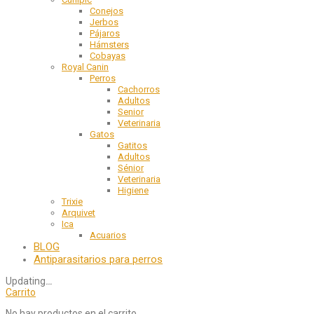
Conejos
Jerbos
Pájaros
Hámsters
Cobayas
Royal Canin
Perros
Cachorros
Adultos
Senior
Veterinaria
Gatos
Gatitos
Adultos
Sénior
Veterinaria
Higiene
Trixie
Arquivet
Ica
Acuarios
BLOG
Antiparasitarios para perros
Updating
…
Carrito
No hay productos en el carrito.