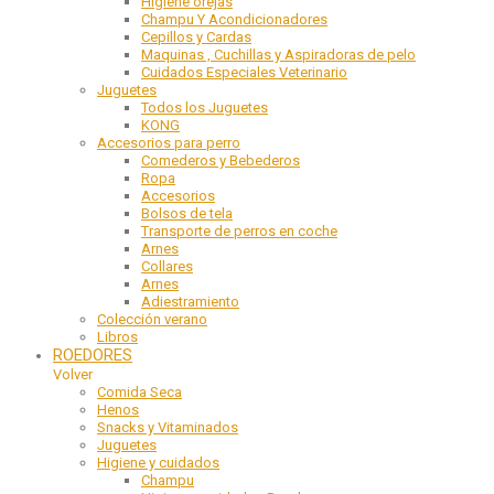
Higiene orejas
Champu Y Acondicionadores
Cepillos y Cardas
Maquinas , Cuchillas y Aspiradoras de pelo
Cuidados Especiales Veterinario
Juguetes
Todos los Juguetes
KONG
Accesorios para perro
Comederos y Bebederos
Ropa
Accesorios
Bolsos de tela
Transporte de perros en coche
Arnes
Collares
Arnes
Adiestramiento
Colección verano
Libros
ROEDORES
Volver
Comida Seca
Henos
Snacks y Vitaminados
Juguetes
Higiene y cuidados
Champu