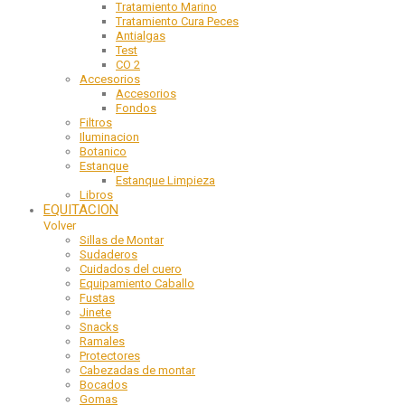
Tratamiento Marino
Tratamiento Cura Peces
Antialgas
Test
CO 2
Accesorios
Accesorios
Fondos
Filtros
Iluminacion
Botanico
Estanque
Estanque Limpieza
Libros
EQUITACION
Volver
Sillas de Montar
Sudaderos
Cuidados del cuero
Equipamiento Caballo
Fustas
Jinete
Snacks
Ramales
Protectores
Cabezadas de montar
Bocados
Gomas