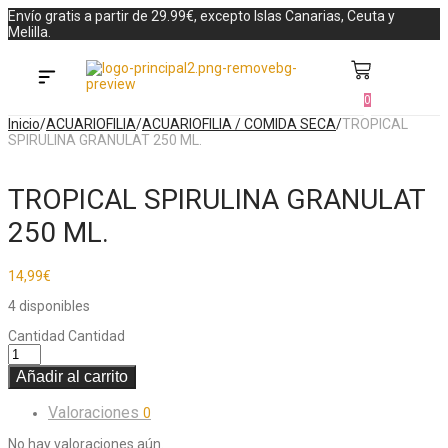
Envío gratis a partir de 29.99€, excepto Islas Canarias, Ceuta y
Melilla.
0
Búsqueda de productos
Antiparasitarios para perros
Inicio
/
ACUARIOFILIA
/
ACUARIOFILIA / COMIDA SECA
/
TROPICAL
SPIRULINA GRANULAT 250 ML.
TROPICAL SPIRULINA GRANULAT
250 ML.
14,99
€
4 disponibles
Cantidad
Cantidad
Añadir al carrito
Valoraciones
0
No hay valoraciones aún.