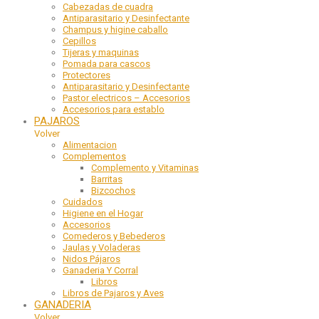
Cabezadas de cuadra
Antiparasitario y Desinfectante
Champus y higine caballo
Cepillos
Tijeras y maquinas
Pomada para cascos
Protectores
Antiparasitario y Desinfectante
Pastor electricos – Accesorios
Accesorios para establo
PAJAROS
Volver
Alimentacion
Complementos
Complemento y Vitaminas
Barritas
Bizcochos
Cuidados
Higiene en el Hogar
Accesorios
Comederos y Bebederos
Jaulas y Voladeras
Nidos Pájaros
Ganaderia Y Corral
Libros
Libros de Pajaros y Aves
GANADERIA
Volver