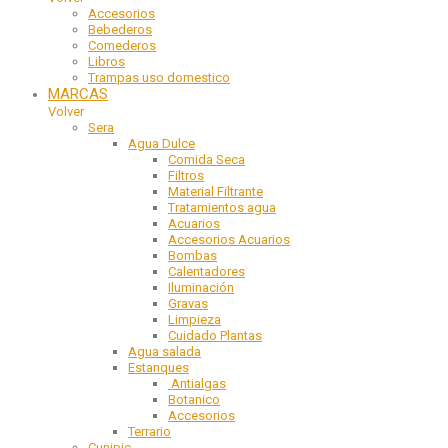
Accesorios
Bebederos
Comederos
Libros
Trampas uso domestico
MARCAS
Volver
Sera
Agua Dulce
Comida Seca
Filtros
Material Filtrante
Tratamientos agua
Acuarios
Accesorios Acuarios
Bombas
Calentadores
Iluminación
Gravas
Limpieza
Cuidado Plantas
Agua salada
Estanques
Antialgas
Botanico
Accesorios
Terrario
Cunipic