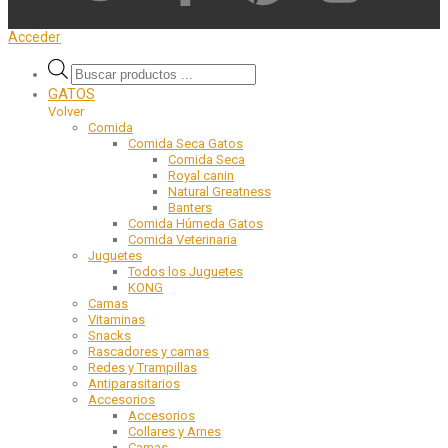
Acceder
GATOS
Volver
Comida
Comida Seca Gatos
Comida Seca
Royal canin
Natural Greatness
Banters
Comida Húmeda Gatos
Comida Veterinaria
Juguetes
Todos los Juguetes
KONG
Camas
Vitaminas
Snacks
Rascadores y camas
Redes y Trampillas
Antiparasitarios
Accesorios
Accesorios
Collares y Arnes
Camas