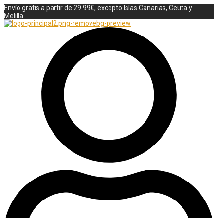
Envío gratis a partir de 29.99€, excepto Islas Canarias, Ceuta y
Melilla.