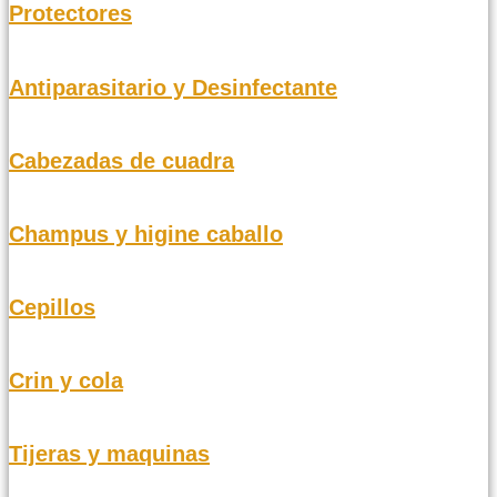
Protectores
Antiparasitario y Desinfectante
Cabezadas de cuadra
Champus y higine caballo
Cepillos
Crin y cola
Tijeras y maquinas