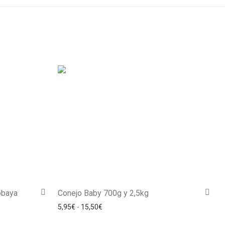
obaya
Conejo Baby 700g y 2,5kg
5,95
€
-
15,50
€