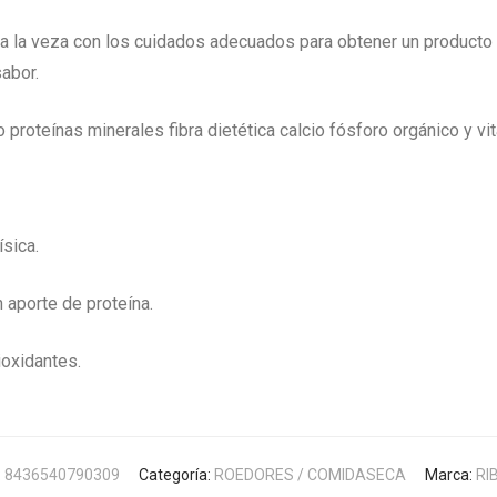
a la veza con los cuidados adecuados para obtener un producto 
abor.
proteínas minerales fibra dietética calcio fósforo orgánico y v
ísica.
 aporte de proteína.
ioxidantes.
:
8436540790309
Categoría:
ROEDORES / COMIDASECA
Marca:
RI