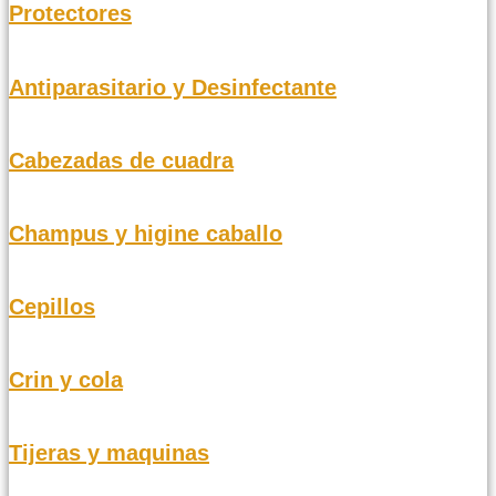
Protectores
Antiparasitario y Desinfectante
Cabezadas de cuadra
Champus y higine caballo
Cepillos
Crin y cola
Tijeras y maquinas