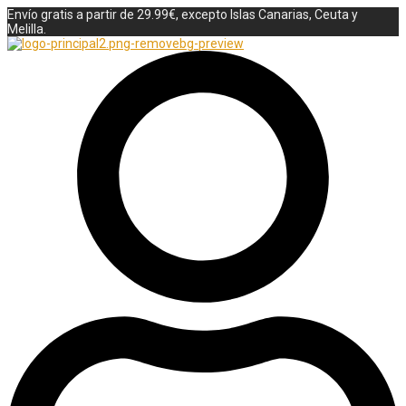
Envío gratis a partir de 29.99€, excepto Islas Canarias, Ceuta y
Melilla.