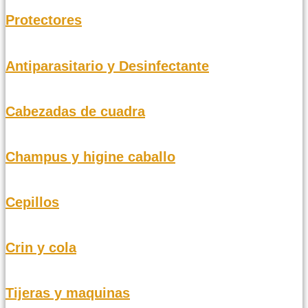
Protectores
Antiparasitario y Desinfectante
Cabezadas de cuadra
Champus y higine caballo
Cepillos
Crin y cola
Tijeras y maquinas