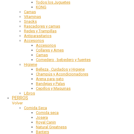
Todos los Juguetes
KONG
Camas
Vitaminas
Snacks
Rascadores y camas
Redes y Trampillas
Antiparasitarios
Accesorios
Accesorios
Collares y Arnes
Camas
Comedero , bebedero y fuentes
Higiene
Belleza , Cuidados y Higiene
Champús y Acondicionadores
Arena para gato
Bandejas y Palas
Cepillos y Maquinas
Libros
PERROS
Volver
Comida Seca
Comida seca
Josera
Royal Canin
Natural Greatness
Banters