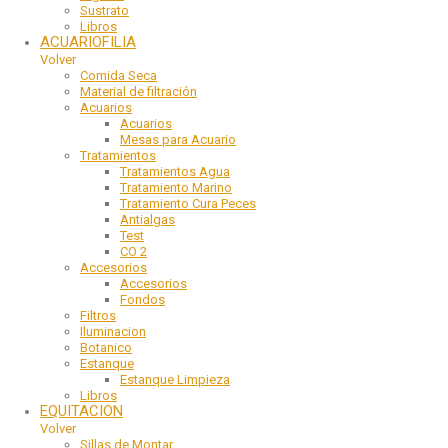
Sustrato
Libros
ACUARIOFILIA
Volver
Comida Seca
Material de filtración
Acuarios
Acuarios
Mesas para Acuario
Tratamientos
Tratamientos Agua
Tratamiento Marino
Tratamiento Cura Peces
Antialgas
Test
CO 2
Accesorios
Accesorios
Fondos
Filtros
Iluminacion
Botanico
Estanque
Estanque Limpieza
Libros
EQUITACION
Volver
Sillas de Montar