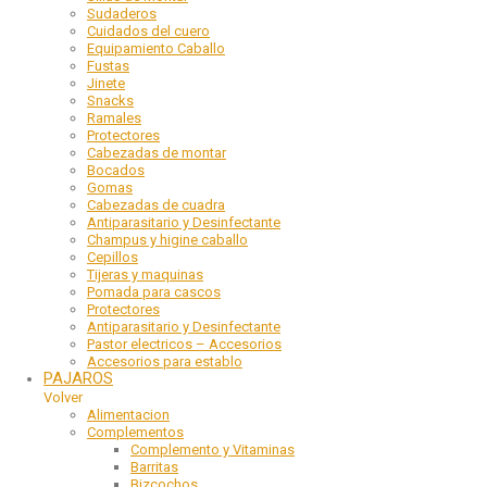
Sudaderos
Cuidados del cuero
Equipamiento Caballo
Fustas
Jinete
Snacks
Ramales
Protectores
Cabezadas de montar
Bocados
Gomas
Cabezadas de cuadra
Antiparasitario y Desinfectante
Champus y higine caballo
Cepillos
Tijeras y maquinas
Pomada para cascos
Protectores
Antiparasitario y Desinfectante
Pastor electricos – Accesorios
Accesorios para establo
PAJAROS
Volver
Alimentacion
Complementos
Complemento y Vitaminas
Barritas
Bizcochos