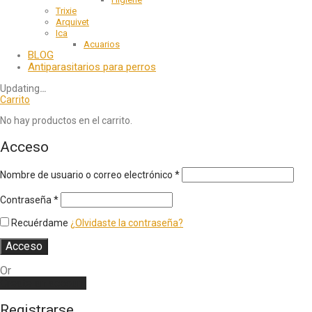
Trixie
Arquivet
Ica
Acuarios
BLOG
Antiparasitarios para perros
Updating
…
Carrito
No hay productos en el carrito.
Acceso
Nombre de usuario o correo electrónico
*
Contraseña
*
Recuérdame
¿Olvidaste la contraseña?
Acceso
Or
Create an account
Registrarse