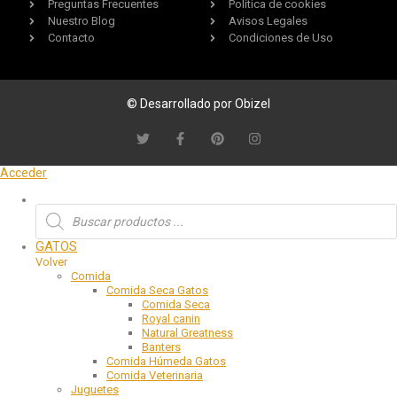
Preguntas Frecuentes
Política de cookies
Nuestro Blog
Avisos Legales
Contacto
Condiciones de Uso
© Desarrollado por Obizel
Acceder
GATOS
Volver
Comida
Comida Seca Gatos
Comida Seca
Royal canin
Natural Greatness
Banters
Comida Húmeda Gatos
Comida Veterinaria
Juguetes