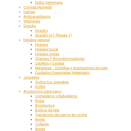
Dieta Veterinaria
Comida Humeda
Camas
Antiparasitarios
Vitaminas
Snacks
Snacks
Snacks 2×1 (Pagas 1)
Higiene general
Higiene
Higiene bucal
Higiene orejas
Champu Y Acondicionadores
Cepillos y Cardas
Maquinas , Cuchillas y Aspiradoras de pelo
Cuidados Especiales Veterinario
Juguetes
Todos los Juguetes
KONG
Accesorios para perro
Comederos y Bebederos
Ropa
Accesorios
Bolsos de tela
Transporte de perros en coche
Arnes
Collares
Arnes