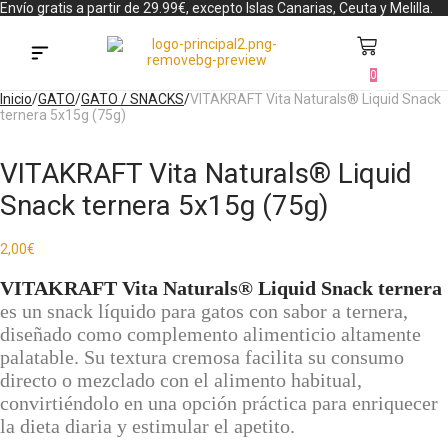
Envío gratis a partir de 29.99€, excepto Islas Canarias, Ceuta y Melilla.
0
Búsqueda de productos
Inicio
/
GATO
/
GATO / SNACKS
/
VITAKRAFT Vita Naturals® Liquid Snack
ternera 5x15g (75g)
VITAKRAFT Vita Naturals® Liquid
Snack ternera 5x15g (75g)
2,00
€
VITAKRAFT Vita Naturals® Liquid Snack ternera
es un snack líquido para gatos con sabor a ternera,
diseñado como complemento alimenticio altamente
palatable. Su textura cremosa facilita su consumo
directo o mezclado con el alimento habitual,
convirtiéndolo en una opción práctica para enriquecer
la dieta diaria y estimular el apetito.