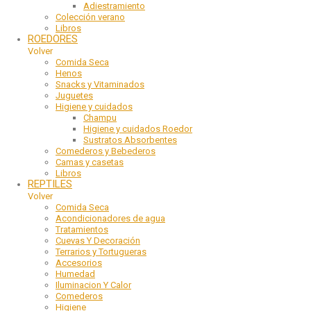
Adiestramiento
Colección verano
Libros
ROEDORES
Volver
Comida Seca
Henos
Snacks y Vitaminados
Juguetes
Higiene y cuidados
Champu
Higiene y cuidados Roedor
Sustratos Absorbentes
Comederos y Bebederos
Camas y casetas
Libros
REPTILES
Volver
Comida Seca
Acondicionadores de agua
Tratamientos
Cuevas Y Decoración
Terrarios y Tortugueras
Accesorios
Humedad
Iluminacion Y Calor
Comederos
Higiene