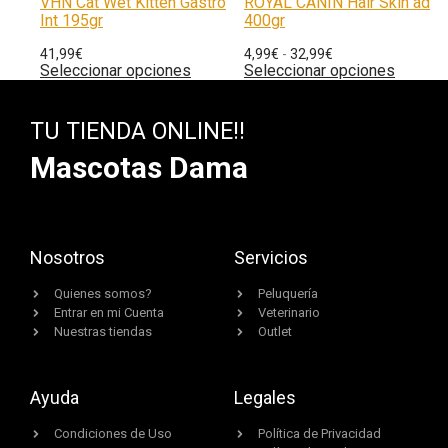
VHN Cat Wet Kitten Gastro
ROYAL CANIN Hair Skin ad
Int 195gr
400gr
41,99
€
4,99
€
-
32,99
€
Seleccionar opciones
Seleccionar opciones
TU TIENDA ONLINE!!
Mascotas Dama
Nosotros
Servicios
Quienes somos?
Peluquería
Entrar en mi Cuenta
Veterinario
Nuestras tiendas
Outlet
Ayuda
Legales
Condiciones de Uso
Política de Privacidad