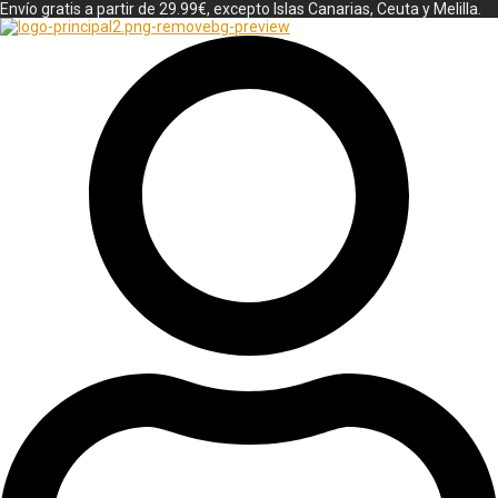
Envío gratis a partir de 29.99€, excepto Islas Canarias, Ceuta y Melilla.