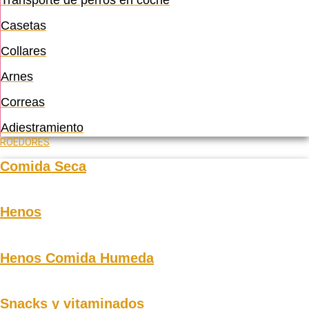
Casetas
Collares
Arnes
Correas
Adiestramiento
ROEDORES
Comida Seca
Henos
Henos Comida Humeda
Snacks y vitaminados