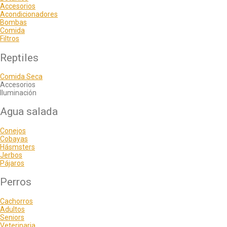
Accesorios
Acondicionadores
Bombas
Comida
Filtros
Reptiles
Comida Seca
Accesorios
Iluminación
Agua salada
Conejos
Cobayas
Hásmsters
Jerbos
Pájaros
Perros
Cachorros
Adultos
Seniors
Veterinaria