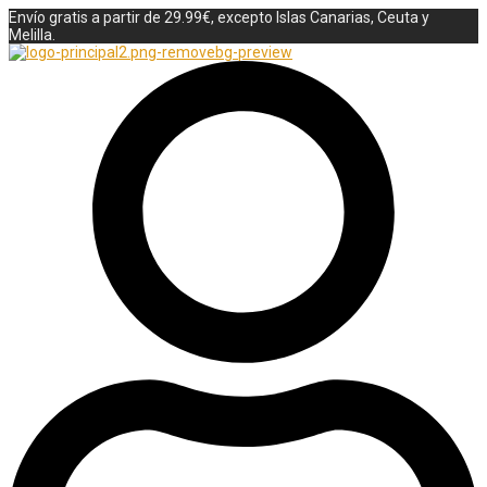
Envío gratis a partir de 29.99€, excepto Islas Canarias, Ceuta y
Melilla.