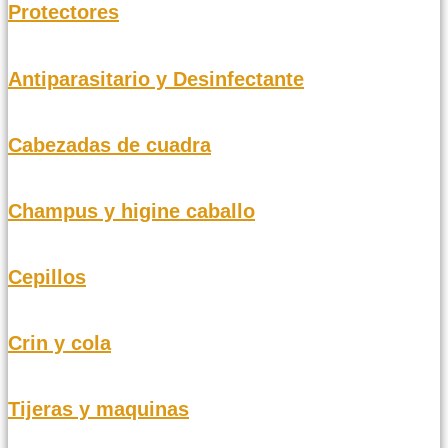
Protectores
Antiparasitario y Desinfectante
Cabezadas de cuadra
Champus y higine caballo
Cepillos
Crin y cola
Tijeras y maquinas