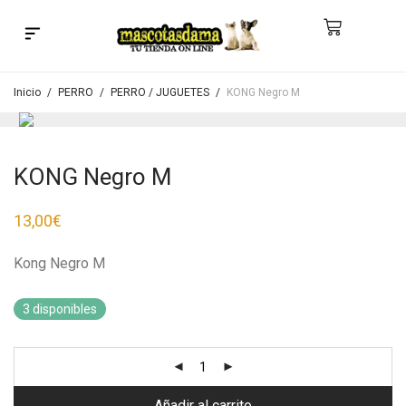
Búsqueda de productos
Inicio
/
PERRO
/
PERRO / JUGUETES
/
KONG Negro M
KONG Negro M
13,00
€
Kong Negro M
3 disponibles
Añadir al carrito