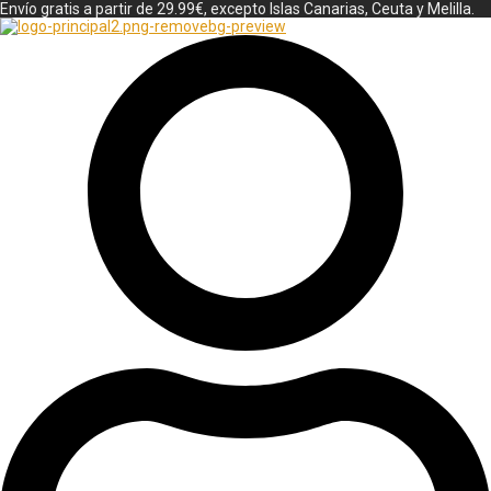
Envío gratis a partir de 29.99€, excepto Islas Canarias, Ceuta y Melilla.