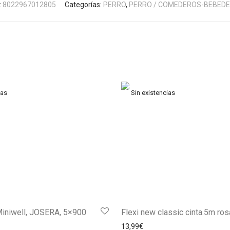
:
8022967012805
Categorías:
PERRO
,
PERRO / COMEDEROS-BEBED
Miniwell, JOSERA, 5×900
Flexi new classic cinta.5m ros
13,99
€