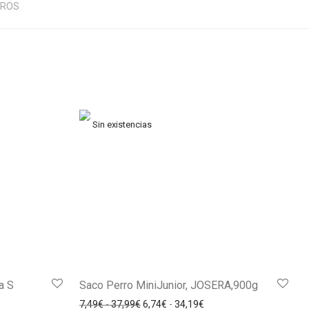
EROS
a S
Saco Perro MiniJunior, JOSERA,900g
7,49
€
-
37,99
€
6,74
€
-
34,19
€