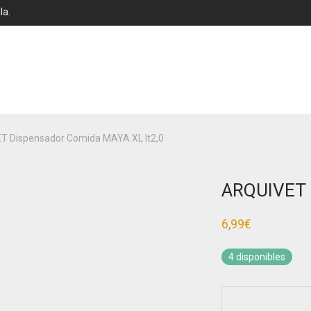
la.
T Dispensador Comida MAYA XL lt2,0
ARQUIVET 
6,99
€
4 disponibles