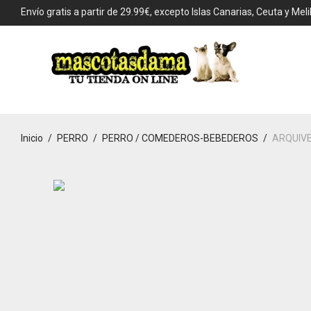
Envío gratis a partir de 29.99€, excepto Islas Canarias, Ceuta y Melil
Inicio
/
PERRO
/
PERRO / COMEDEROS-BEBEDEROS
/
ARQUIVE