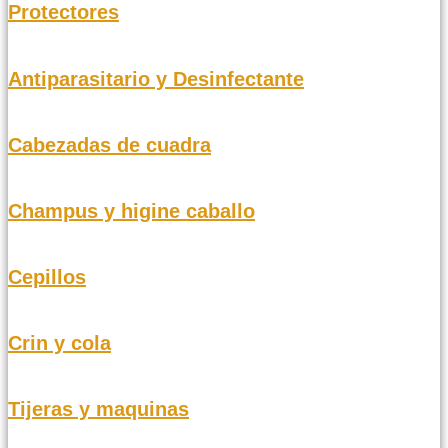
Protectores
Antiparasitario y Desinfectante
Cabezadas de cuadra
Champus y higine caballo
Cepillos
Crin y cola
Tijeras y maquinas