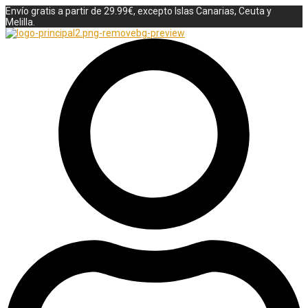
Envío gratis a partir de 29.99€, excepto Islas Canarias, Ceuta y
Melilla.