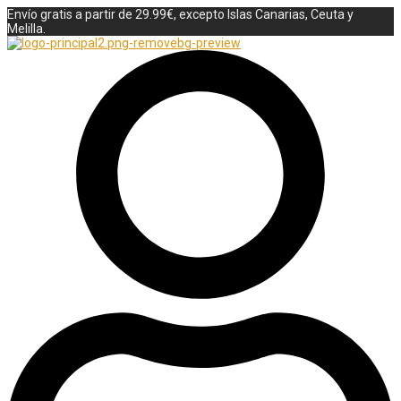
Envío gratis a partir de 29.99€, excepto Islas Canarias, Ceuta y
Melilla.