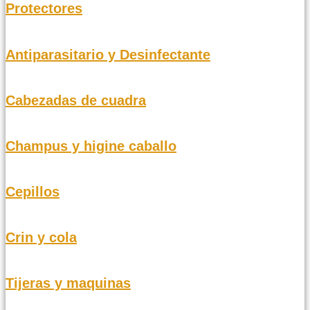
Protectores
Antiparasitario y Desinfectante
Cabezadas de cuadra
Champus y higine caballo
Cepillos
Crin y cola
Tijeras y maquinas