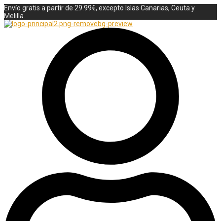
Envío gratis a partir de 29.99€, excepto Islas Canarias, Ceuta y
Melilla.