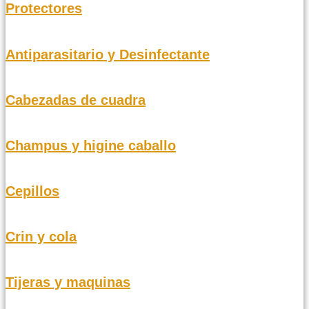
Protectores
Antiparasitario y Desinfectante
Cabezadas de cuadra
Champus y higine caballo
Cepillos
Crin y cola
Tijeras y maquinas